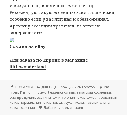
и визуальное, временное сужение пор.
Рекомендую такую эссенцию всем типам кожи,
особенно если у вас жирная и обезвоженная.
Аромат у эссенции травяной, на коже не
задерживается.
Ссылка на eBay
Для заказа по Европе в магазине
littlewonderland
Опубликовано
Рубрики
Метки
13/05/2019
Для лица
,
Эссенции и сыворотки
I'm
From
,
I'm from mugwort essence-отзыв
,
азиатская косметика
,
био продукция
,
все типы кожи
,
жирная кожа
,
комбинированная
кожа
,
нормальная кожа
,
прыщи
,
сухая кожа
,
чувствительная
к записи I’m from mugwor
кожа
,
эссенция
Добавить комментарий