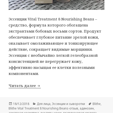
Эссенция Vital Treatment 8 Nourishing Beans –
средство, формула которого обогащена
экстрактами бобовых восьми сортов. Продукт
обеспечивает глубокое питание зрелой кожи,
оказывает омолаживающее и тонизирующее
действие, сокращает видимые морщинки.
Эссенция с необычайно легкой гелеобразной
консистенцией не перегружает кожу,
эффективно насыщая ее клетки полезными
компонентами.
Blithe Vital Treatment 8 Nourishing Bea
Читать далее
Опубликовано
Рубрики
Метки
18/12/2018
Для лица
,
Эссенции и сыворотки
Blithe
,
Blithe Vital Treatment 8 Nourishing Beans-отзыв
,
аденозин
,
азиатская косметика
,
все типы кожи
,
гиалуроновая кислота
,