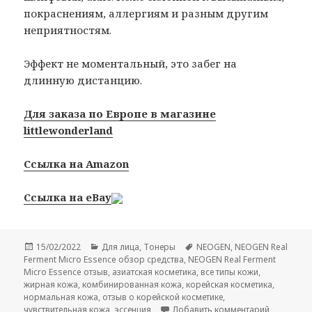
покраснениям, аллергиям и разным другим
неприятностям.
Эффект не моментальный, это забег на
длинную дистанцию.
Для заказа по Европе в магазине
littlewonderland
Ссылка на Amazon
Ссылка на eBay
Опубликовано
Рубрики
Метки
15/02/2022
Для лица
,
Тонеры
NEOGEN
,
NEOGEN Real
Ferment Micro Essence обзор средства
,
NEOGEN Real Ferment
Micro Essence отзыв
,
азиатская косметика
,
все типы кожи
,
жирная кожа
,
комбинированная кожа
,
корейская косметика
,
нормальная кожа
,
отзыв о корейской косметике
,
к записи 
чувствительная кожа
,
эссенция
Добавить комментарий