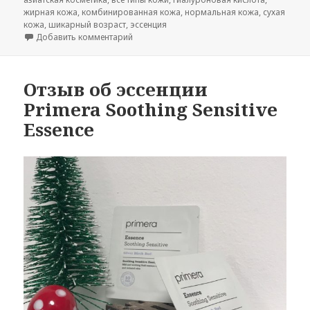
жирная кожа
,
комбинированная кожа
,
нормальная кожа
,
сухая
кожа
,
шикарный возраст
,
эссенция
к записи Blithe Vital Treatment 8 Nourishin
Добавить комментарий
Отзыв об эссенции
Primera Soothing Sensitive
Essence