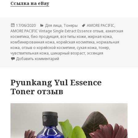
Ссылка на eBay
Опубликовано
Рубрики
Метки
17/06/2020
Для лица
,
Тонеры
AMORE PACIFIC
,
AMORE PACIFIC Vintage Single Extract Essence отзыв
,
азиатская
косметика
,
био продукция
,
все типы кожи
,
жирная кожа
,
комбинированная кожа
,
корейская косметика
,
нормальная
кожа
,
отзыв о корейской косметике
,
сухая кожа
,
тонер
,
чувствительная кожа
,
шикарный возраст
,
эссенция
к записи AMORE PACIFIC Vintage Single Extr
Добавить комментарий
Pyunkang Yul Essence
Toner отзыв