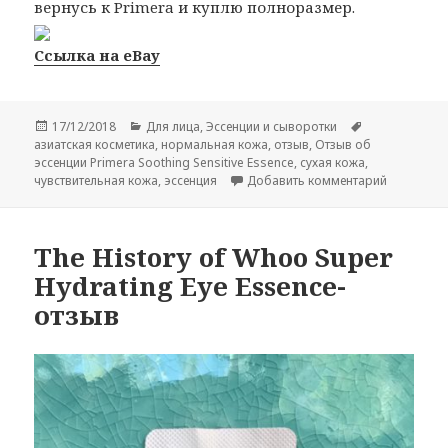
вернусь к Primera и куплю полноразмер.
Ссылка на eBay
Опубликовано
Рубрики
Метки
17/12/2018
Для лица
,
Эссенции и сыворотки
азиатская косметика
,
нормальная кожа
,
отзыв
,
Отзыв об
эссенции Primera Soothing Sensitive Essence
,
сухая кожа
,
к записи О
чувствительная кожа
,
эссенция
Добавить комментарий
The History of Whoo Super
Hydrating Eye Essence-
отзыв