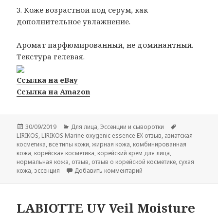
3. Коже возрастной под серум, как
дополнительное увлажнение.
Аромат парфюмированный, не доминантный.
Текстура гелевая.
Ссылка на eBay
Ссылка на Amazon
Опубликовано
Рубрики
Метки
30/09/2019
Для лица
,
Эссенции и сыворотки
LIRIKOS
,
LIRIKOS Marine oxygenic essence EX отзыв
,
азиатская
косметика
,
все типы кожи
,
жирная кожа
,
комбинированная
кожа
,
корейская косметика
,
корейский крем для лица
,
нормальная кожа
,
отзыв
,
отзыв о корейской косметике
,
сухая
к записи LIRIKOS Marine o
кожа
,
эссенция
Добавить комментарий
LABIOTTE UV Veil Moisture