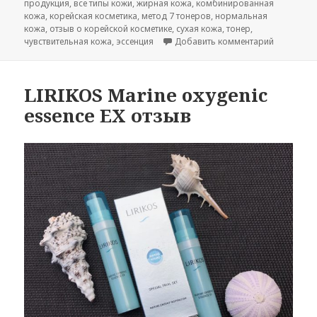
продукция
,
все типы кожи
,
жирная кожа
,
комбинированная
кожа
,
корейская косметика
,
метод 7 тонеров
,
нормальная
кожа
,
отзыв о корейской косметике
,
сухая кожа
,
тонер
,
к записи P
чувствительная кожа
,
эссенция
Добавить комментарий
LIRIKOS Marine oxygenic
essence EX отзыв