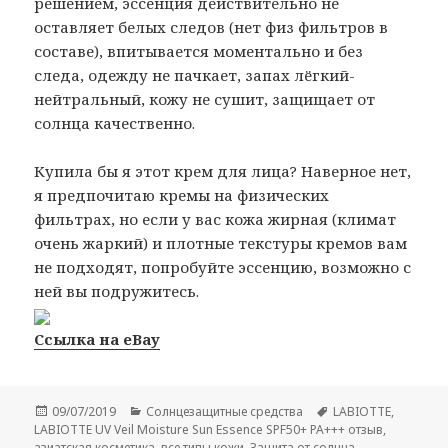
решением, эссенция действительно не
оставляет белых следов (нет физ фильтров в
составе), впитывается моментально и без
следа, одежду не пачкает, запах лёгкий-
нейтральный, кожу не сушит, защищает от
солнца качественно.
Купила бы я этот крем для лица? Наверное нет,
я предпочитаю кремы на физических
фильтрах, но если у вас кожа жирная (климат
очень жаркий) и плотные текстуры кремов вам
не подходят, попробуйте эссенцию, возможно с
ней вы подружитесь.
Ссылка на eBay
Опубликовано
Рубрики
Метки
09/07/2019
Солнцезащитные средства
LABIOTTE
,
LABIOTTE UV Veil Moisture Sun Essence SPF50+ PA+++ отзыв
,
азиатская косметика
,
все типы кожи
,
Защита от солнца
,