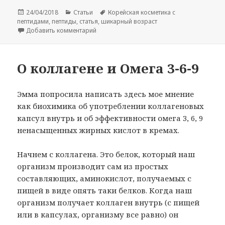
Опубликовано
Рубрики
Метки
24/04/2018
Статьи
Корейская косметика с
пептидами
,
пептиды
,
статья
,
шикарный возраст
к записи Корейская косметика с пептидами
Добавить комментарий
О коллагене и Омега 3-6-9
Эмма попросила написать здесь мое мнение
как биохимика об употреблении коллагеновых
капсул внутрь и об эффективности омега 3, 6, 9
ненасыщенных жирных кислот в кремах.
Начнем с коллагена. Это белок, который наш
организм производит сам из простых
составляющих, аминокислот, получаемых с
пищей в виде опять таки белков. Когда наш
организм получает коллаген внутрь (с пищей
или в капсулах, организму все равно) он