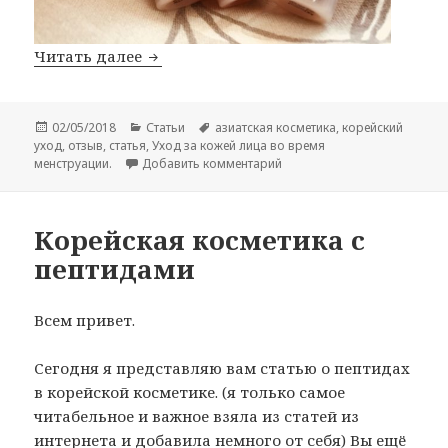
Уход за кожей лица во время менстр
Читать далее
Опубликовано
Рубрики
Метки
02/05/2018
Статьи
азиатская косметика
,
корейский
уход
,
отзыв
,
статья
,
Уход за кожей лица во время
к записи Уход за кожей лиц
менструации.
Добавить комментарий
Корейская косметика с
пептидами
Всем привет.
Сегодня я представляю вам статью о пептидах
в корейской косметике. (я только самое
читабельное и важное взяла из статей из
интернета и добавила немного от себя) Вы ещё