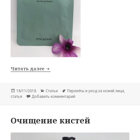
Перелёты и уход за кожей лица
Читать далее
Опубликовано
Рубрики
Метки
18/11/2018
Статьи
Перелёты и уход за кожей лица
,
к записи Перелёты и уход за кожей
статья
Добавить комментарий
Очищение кистей