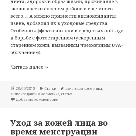
диета, здоровый образ жизни, проживание в
экологически сносном районе и еще много
всего…. А можно привнести антиоксиданты
извне, добавляя их в уходовые средства.
Особенно эффективны они в средствах anti-age
и борьбе с фотостарением (ускоренным
старением кожи, вызванным чрезмерным UVA-
облучением).
Антиоксиданты
Читать далее
Опубликовано
Рубрики
Метки
23/09/2018
Статьи
азиатская косметика
,
антиоксиданты в косметике
,
статья
к записи Антиоксиданты
Добавить комментарий
Уход за кожей лица во
время менструации