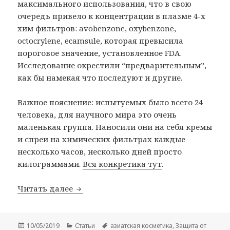
максимального использования, что в свою
очередь привело к концентрации в плазме 4-х
хим фильтров: avobenzone, oxybenzone,
octocrylene, ecamsule, которая превысила
пороговое значение, установленное FDA.
Исследование окрестили “предварительным”,
как бы намекая что последуют и другие.
Важное пояснение: испытуемых было всего 24
человека, для научного мира это очень
маленькая группа. Наносили они на себя кремы
и спреи на химических фильтрах каждые
несколько часов, несколько дней просто
килограммами.
Вся конкретика тут
.
Корейские солнцезащитные средства
Читать далее
Опубликовано
Рубрики
Метки
10/05/2019
Статьи
азиатская косметика
,
Защита от