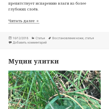
препятствует испарению влаги из более
глубоких слоёв.
Восстановление кожи
Читать далее
Опубликовано
Рубрики
Метки
16/12/2018
Статьи
Восстановление кожи
,
статья
к записи Восстановление кожи
Добавить комментарий
Муцин улитки