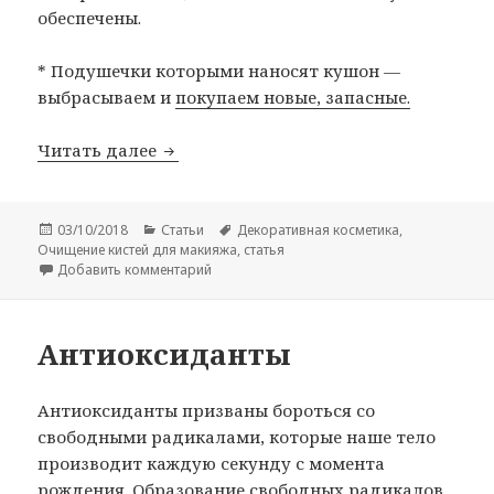
обеспечены.
* Подушечки которыми наносят кушон —
выбрасываем и
покупаем новые, запасные.
Очищение кистей
Читать далее
Опубликовано
Рубрики
Метки
03/10/2018
Статьи
Декоративная косметика
,
Очищение кистей для макияжа
,
статья
к записи Очищение кистей
Добавить комментарий
Антиоксиданты
Антиоксиданты призваны бороться со
свободными радикалами, которые наше тело
производит каждую секунду с момента
рождения. Образование свободных радикалов