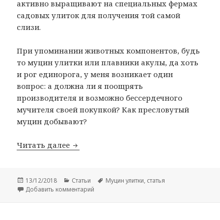
активно выращивают на специальных фермах
садовых улиток для получения той самой
слизи.
При упоминании животных компонентов, будь
то муцин улитки или плавники акулы, да хоть
и рог единорога, у меня возникает один
вопрос: а должна ли я поощрять
производителя и возможно бессердечного
мучителя своей покупкой? Как пресловутый
муцин добывают?
Муцин улитки
Читать далее
Опубликовано
Рубрики
Метки
13/12/2018
Статьи
Муцин улитки
,
статья
к записи Муцин улитки
Добавить комментарий