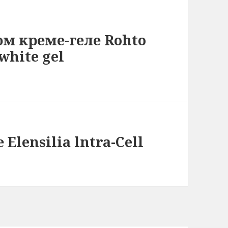
м креме-геле Rohto
white gel
Elensilia lntra-Cell