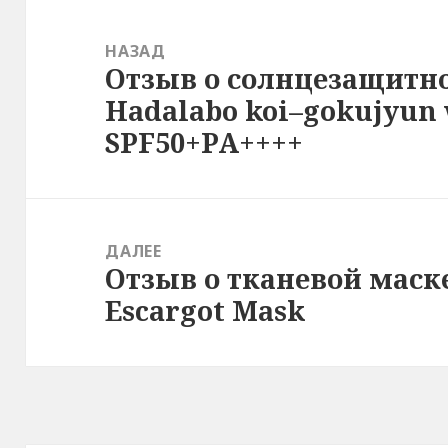
Навигация
по
НАЗАД
Отзыв о солнцезащитно
записям
Предыдущая
Hadalabo koi–gokujyun 
запись:
SPF50+PA++++
ДАЛЕЕ
Отзыв о тканевой маске 
Следующая
Escargot Mask
запись: