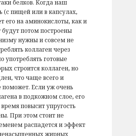
таки белков. Когда наш
 (с пищей или в капсулах,
т его на аминокислоты, как и
т будут потом построены
анизму нужны и совсем не
треблять коллаген через
о употреблять готовые
рых строится коллаген, но
лен, что чаще всего и
е поможет. Если уж очень
агена в подкожном слое, его
о время повысит упругость
ы. При этом стоит не
временем распадется и эффект
 9 ненасыщенных жирных