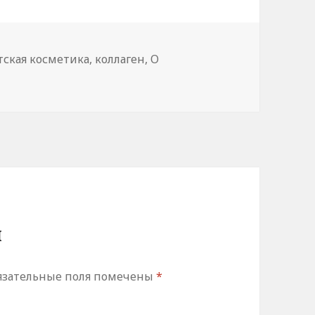
ки
тская косметика
,
коллаген
,
О
й
язательные поля помечены
*