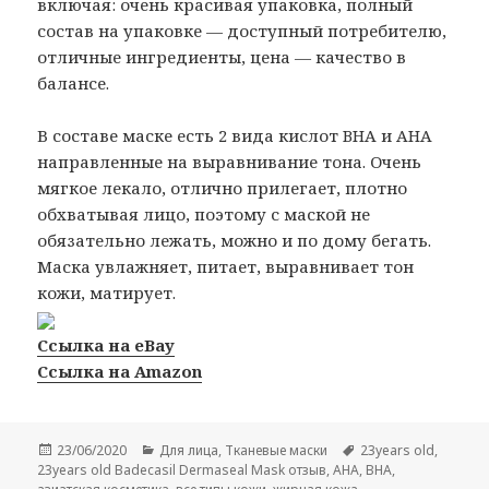
включая: очень красивая упаковка, полный
состав на упаковке — доступный потребителю,
отличные ингредиенты, цена — качество в
балансе.
В составе маске есть 2 вида кислот BHA и AHA
направленные на выравнивание тона. Очень
мягкое лекало, отлично прилегает, плотно
обхватывая лицо, поэтому с маской не
обязательно лежать, можно и по дому бегать.
Маска увлажняет, питает, выравнивает тон
кожи, матирует.
Ссылка на eBay
Ссылка на Amazon
Опубликовано
Рубрики
Метки
23/06/2020
Для лица
,
Тканевые маски
23years old
,
23years old Badecasil Dermaseal Mask отзыв
,
AHA
,
BHA
,