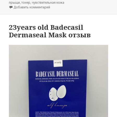
прыщи
,
тонер
,
чувствительная кожа
к записи Nightingale Daily Derma Eraser To
Добавить комментарий
23years old Badecasil
Dermaseal Mask отзыв