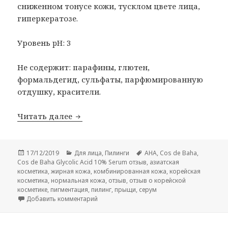
сниженном тонусе кожи, тусклом цвете лица,
гиперкератозе.
Уровень pH: 3
Не содержит: парафины, глютен,
формальдегид, сульфаты, парфюмированную
отдушку, красители.
Cos de Baha Glycolic Acid 10% Serum от
Читать далее
Опубликовано
Рубрики
Метки
17/12/2019
Для лица
,
Пилинги
AHA
,
Cos de Baha
,
Cos de Baha Glycolic Acid 10% Serum отзыв
,
азиатская
косметика
,
жирная кожа
,
комбинированная кожа
,
корейская
косметика
,
нормальная кожа
,
отзыв
,
отзыв о корейской
косметике
,
пигментация
,
пилинг
,
прыщи
,
серум
к записи Cos de Baha Glycolic Acid 10% Se
Добавить комментарий