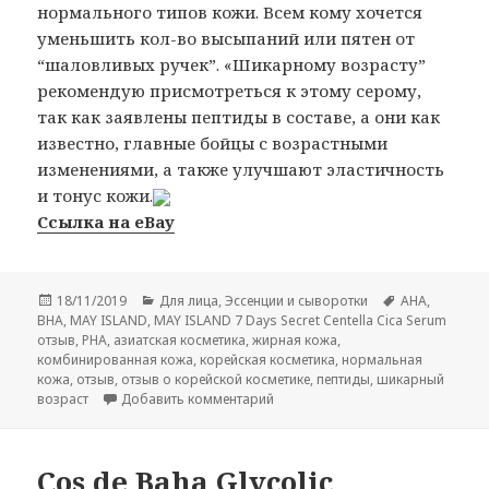
нормального типов кожи. Всем кому хочется
уменьшить кол-во высыпаний или пятен от
“шаловливых ручек”. «Шикарному возрасту”
рекомендую присмотреться к этому серому,
так как заявлены пептиды в составе, а они как
известно, главные бойцы с возрастными
изменениями, а также улучшают эластичность
и тонус кожи.
Ссылка на eBay
Опубликовано
Рубрики
Метки
18/11/2019
Для лица
,
Эссенции и сыворотки
AHA
,
BHA
,
MAY ISLAND
,
MAY ISLAND 7 Days Secret Centella Cica Serum
отзыв
,
PHA
,
азиатская косметика
,
жирная кожа
,
комбинированная кожа
,
корейская косметика
,
нормальная
кожа
,
отзыв
,
отзыв о корейской косметике
,
пептиды
,
шикарный
к записи MAY ISLAND 7 Days Secre
возраст
Добавить комментарий
Cos de Baha Glycolic