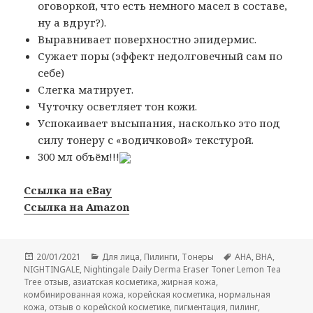
оговоркой, что есть немного масел в составе,
ну а вдруг?).
Выравнивает поверхностно эпидермис.
Сужает поры (эффект недолговечный сам по
себе)
Слегка матирует.
Чуточку осветляет тон кожи.
Успокаивает высыпания, насколько это под
силу тонеру с «водичковой» текстурой.
300 мл объём!!!
Ссылка на eBay
Ссылка на Amazon
Опубликовано
Рубрики
Метки
20/01/2021
Для лица
,
Пилинги
,
Тонеры
AHA
,
BHA
,
NIGHTINGALE
,
Nightingale Daily Derma Eraser Toner Lemon Tea
Tree отзыв
,
азиатская косметика
,
жирная кожа
,
комбинированная кожа
,
корейская косметика
,
нормальная
кожа
,
отзыв о корейской косметике
,
пигментация
,
пилинг
,