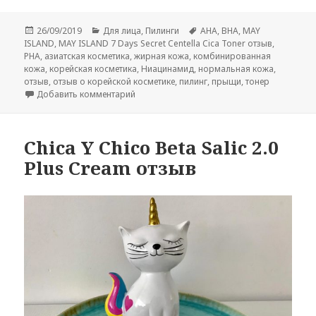
Опубликовано
Рубрики
Метки
26/09/2019
Для лица
,
Пилинги
AHA
,
BHA
,
MAY
ISLAND
,
MAY ISLAND 7 Days Secret Centella Cica Toner отзыв
,
PHA
,
азиатская косметика
,
жирная кожа
,
комбинированная
кожа
,
корейская косметика
,
Ниацинамид
,
нормальная кожа
,
отзыв
,
отзыв о корейской косметике
,
пилинг
,
прыщи
,
тонер
к записи MAY ISLAND 7 Days Secret Centella
Добавить комментарий
Chica Y Chico Beta Salic 2.0
Plus Cream отзыв