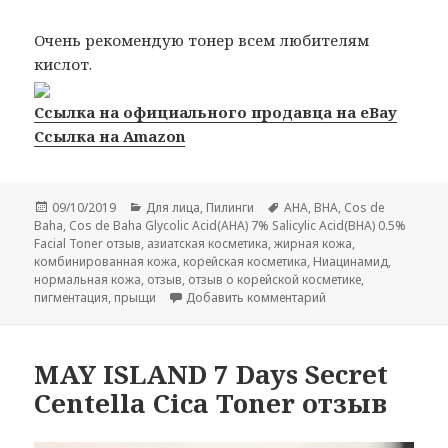
Очень рекомендую тонер всем любителям
кислот.
Ссылка на официального продавца на eBay
Ссылка на Amazon
Опубликовано
Рубрики
Метки
09/10/2019
Для лица
,
Пилинги
AHA
,
BHA
,
Cos de
Baha
,
Cos de Baha Glycolic Acid(AHA) 7% Salicylic Acid(BHA) 0.5%
Facial Toner отзыв
,
азиатская косметика
,
жирная кожа
,
комбинированная кожа
,
корейская косметика
,
Ниацинамид
,
нормальная кожа
,
отзыв
,
отзыв о корейской косметике
,
к записи Cos de Baha 
пигментация
,
прыщи
Добавить комментарий
MAY ISLAND 7 Days Secret
Centella Cica Toner отзыв