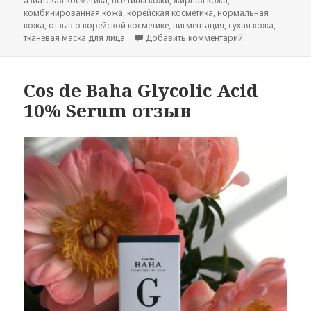
азиатская косметика
,
все типы кожи
,
жирная кожа
,
комбинированная кожа
,
корейская косметика
,
нормальная
кожа
,
отзыв о корейской косметике
,
пигментация
,
сухая кожа
,
к записи 23year
тканевая маска для лица
Добавить комментарий
Cos de Baha Glycolic Acid
10% Serum отзыв