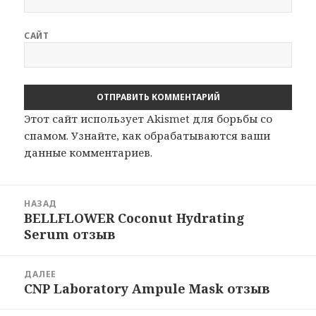
САЙТ
Этот сайт использует Akismet для борьбы со
спамом.
Узнайте, как обрабатываются ваши
данные комментариев
.
Навигация
НАЗАД
по
BELLFLOWER Coconut Hydrating
Предыдущая
записям
Serum отзыв
запись:
ДАЛЕЕ
CNP Laboratory Ampule Mask отзыв
Следующая
запись: