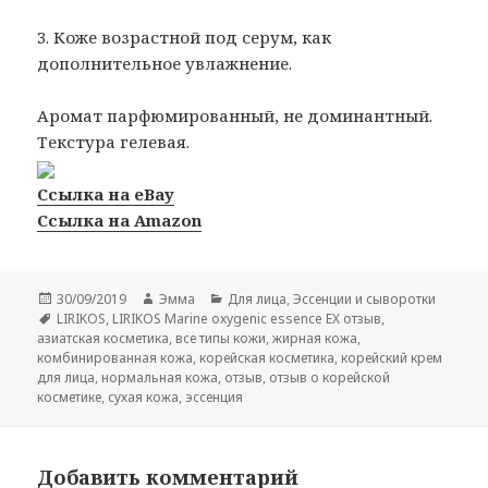
3. Коже возрастной под серум, как
дополнительное увлажнение.
Аромат парфюмированный, не доминантный.
Текстура гелевая.
Ссылка на eBay
Ссылка на Amazon
Опубликовано
Автор
Рубрики
30/09/2019
Эмма
Для лица
,
Эссенции и сыворотки
Метки
LIRIKOS
,
LIRIKOS Marine oxygenic essence EX отзыв
,
азиатская косметика
,
все типы кожи
,
жирная кожа
,
комбинированная кожа
,
корейская косметика
,
корейский крем
для лица
,
нормальная кожа
,
отзыв
,
отзыв о корейской
косметике
,
сухая кожа
,
эссенция
Добавить комментарий