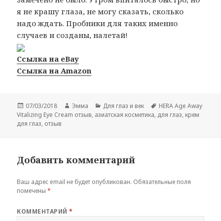
я не крашу глаза, не могу сказать, сколько
надо ждать. Пробники для таких именно
случаев и созданы, налетай!
Ссылка на eBay
Ссылка на Amazon
Опубликовано
Автор
Рубрики
Метки
07/03/2018
Эмма
Для глаз и век
HERA Age Away
Vitalizing Eye Cream отзыв
,
азиатская косметика
,
для глаз
,
крем
для глаз
,
отзыв
Добавить комментарий
Ваш адрес email не будет опубликован.
Обязательные поля
помечены
*
КОММЕНТАРИЙ
*