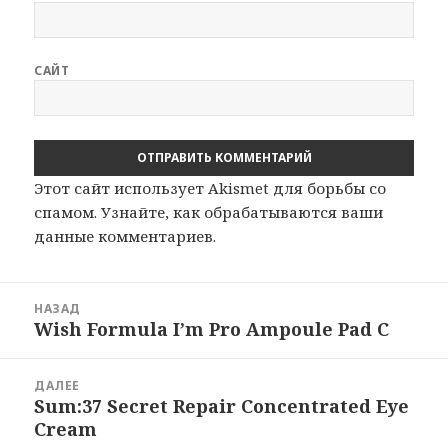
САЙТ
Этот сайт использует Akismet для борьбы со
спамом.
Узнайте, как обрабатываются ваши
данные комментариев
.
Навигация
НАЗАД
по
Wish Formula I’m Pro Ampoule Pad C
Предыдущая
записям
запись:
ДАЛЕЕ
Sum:37 Secret Repair Concentrated Eye
Следующая
Cream
запись: