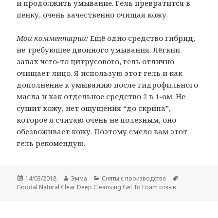
и продолжить умывание. Гель превратится в
пенку, очень качественно очищая кожу.
Мои комментарии:
Ещё одно средство гибрид,
не требующее двойного умывания. Лёгкий
запах чего-то цитрусового, гель отлично
очищает лицо. Я использую этот гель и как
дополнение к умыванию после гидрофильного
масла и как отдельное средство 2 в 1-ом. Не
сушит кожу, нет ощущения “до скрипа”,
которое я считаю очень не полезным, оно
обезвоживает кожу. Поэтому смело вам этот
гель рекомендую.
Опубликовано
Автор
Рубрики
Метки
14/03/2018
Эмма
Сняты с производства
Goodal Natural Clear Deep Cleansing Gel To Foam отзыв