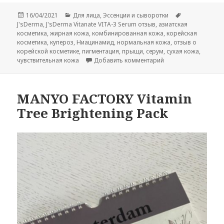
Опубликовано
Рубрики
Метки
16/04/2021
Для лица
,
Эссенции и сыворотки
J'sDerma
,
J'sDerma Vitanate VITA-3 Serum отзыв
,
азиатская
косметика
,
жирная кожа
,
комбинированная кожа
,
корейская
косметика
,
купероз
,
Ниацинамид
,
нормальная кожа
,
отзыв о
корейской косметике
,
пигментация
,
прыщи
,
серум
,
сухая кожа
,
к записи J’sDerma Vi
чувствительная кожа
Добавить комментарий
MANYO FACTORY Vitamin
Tree Brightening Pack