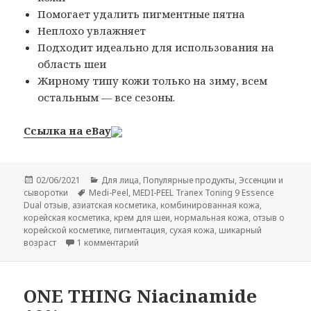
Помогает удалить пигментные пятна
Неплохо увлажняет
Подходит идеально для использования на
область шеи
Жирному типу кожи только на зиму, всем
остальным — все сезоны.
Ссылка на eBay
Опубликовано
Рубрики
02/06/2021
Для лица
,
Популярные продукты
,
Эссенции и
Метки
сыворотки
Medi-Peel
,
MEDI-PEEL Tranex Toning 9 Essence
Dual отзыв
,
азиатская косметика
,
комбинированная кожа
,
корейская косметика
,
крем для шеи
,
нормальная кожа
,
отзыв о
корейской косметике
,
пигментация
,
сухая кожа
,
шикарный
к записи MEDI-PEEL Tranex Toning 9 Essen
возраст
1 комментарий
ONE THING Niacinamide