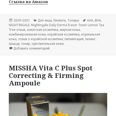
Ссылка на Amazon
Опубликовано
Рубрики
Метки
20/01/2021
Для лица
,
Пилинги
,
Тонеры
AHA
,
BHA
,
NIGHTINGALE
,
Nightingale Daily Derma Eraser Toner Lemon Tea
Tree отзыв
,
азиатская косметика
,
жирная кожа
,
комбинированная кожа
,
корейская косметика
,
нормальная
кожа
,
отзыв о корейской косметике
,
пигментация
,
пилинг
,
прыщи
,
тонер
,
чувствительная кожа
к записи Nightingale Daily Derma Eraser To
Добавить комментарий
MISSHA Vita C Plus Spot
Correcting & Firming
Ampoule