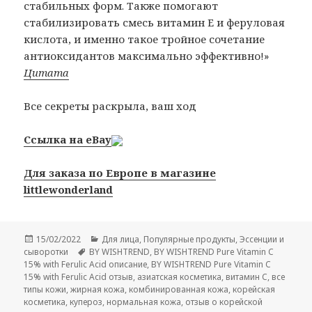
стабильных форм. Также помогают
стабилизировать смесь витамин Е и феруловая
кислота, и именно такое тройное сочетание
антиоксидантов максимально эффективно!»
Цитата
Все секреты раскрыла, ваш ход
Ссылка на eBay
Для заказа по Европе в магазине
littlewonderland
Опубликовано
Рубрики
15/02/2022
Для лица
,
Популярные продукты
,
Эссенции и
Метки
сыворотки
BY WISHTREND
,
BY WISHTREND Pure Vitamin C
15% with Ferulic Acid описание
,
BY WISHTREND Pure Vitamin C
15% with Ferulic Acid отзыв
,
азиатская косметика
,
витамин C
,
все
типы кожи
,
жирная кожа
,
комбинированная кожа
,
корейская
косметика
,
купероз
,
нормальная кожа
,
отзыв о корейской