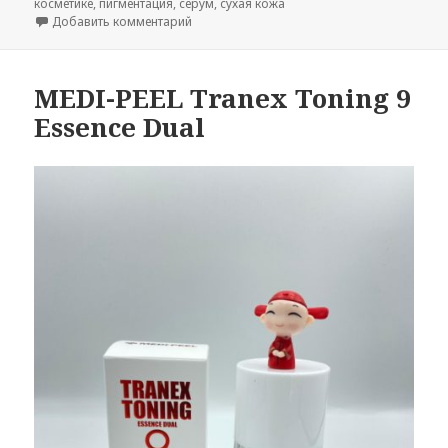
косметике
,
пигментация
,
серум
,
сухая кожа
к записи BY WISHTREND Pure Vitamin C 15% wi
Добавить комментарий
MEDI-PEEL Tranex Toning 9
Essence Dual