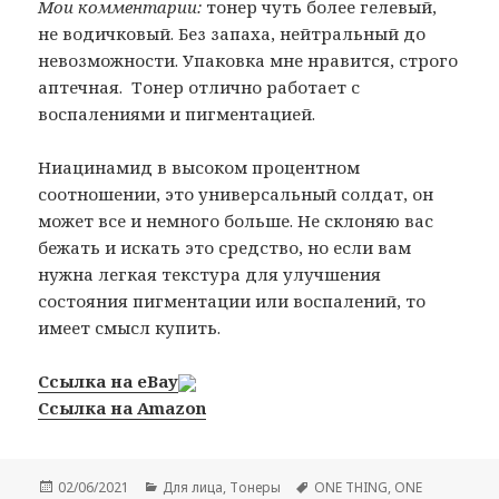
Мои комментарии:
тонер чуть более гелевый,
не водичковый. Без запаха, нейтральный до
невозможности. Упаковка мне нравится, строго
аптечная. Тонер отлично работает с
воспалениями и пигментацией.
Ниацинамид в высоком процентном
соотношении, это универсальный солдат, он
может все и немного больше. Не склоняю вас
бежать и искать это средство, но если вам
нужна легкая текстура для улучшения
состояния пигментации или воспалений, то
имеет смысл купить.
Ссылка на eBay
Ссылка на Amazon
Опубликовано
Рубрики
Метки
02/06/2021
Для лица
,
Тонеры
ONE THING
,
ONE