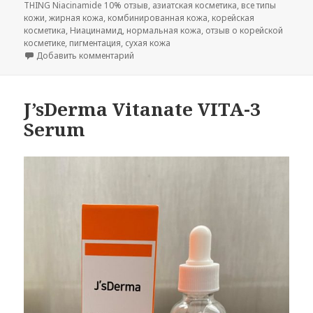
THING Niacinamide 10% отзыв
,
азиатская косметика
,
все типы
кожи
,
жирная кожа
,
комбинированная кожа
,
корейская
косметика
,
Ниацинамид
,
нормальная кожа
,
отзыв о корейской
косметике
,
пигментация
,
сухая кожа
к записи ONE THING Niacinamide 10%
Добавить комментарий
J’sDerma Vitanate VITA-3
Serum