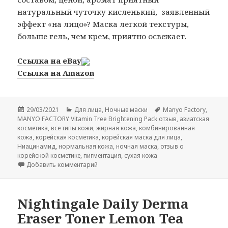
натуральный чуточку кисленький, заявленный
эффект «на лицо»? Маска легкой текстуры,
больше гель, чем крем, приятно освежает.
Ссылка на eBay
Ссылка на Amazon
Опубликовано
Рубрики
Метки
29/03/2021
Для лица
,
Ночные маски
Manyo Factory
,
MANYO FACTORY Vitamin Tree Brightening Pack отзыв
,
азиатская
косметика
,
все типы кожи
,
жирная кожа
,
комбинированная
кожа
,
корейская косметика
,
корейская маска для лица
,
Ниацинамид
,
нормальная кожа
,
ночная маска
,
отзыв о
корейской косметике
,
пигментация
,
сухая кожа
к записи MANYO FACTORY Vitamin Tree Brig
Добавить комментарий
Nightingale Daily Derma
Eraser Toner Lemon Tea