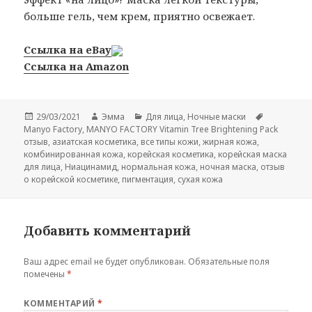
больше гель, чем крем, приятно освежает.
Ссылка на eBay
Ссылка на Amazon
Опубликовано
Автор
Рубрики
Метки
29/03/2021
Эмма
Для лица
,
Ночные маски
Manyo Factory
,
MANYO FACTORY Vitamin Tree Brightening Pack
отзыв
,
азиатская косметика
,
все типы кожи
,
жирная кожа
,
комбинированная кожа
,
корейская косметика
,
корейская маска
для лица
,
Ниацинамид
,
нормальная кожа
,
ночная маска
,
отзыв
о корейской косметике
,
пигментация
,
сухая кожа
Добавить комментарий
Ваш адрес email не будет опубликован.
Обязательные поля
помечены
*
КОММЕНТАРИЙ
*