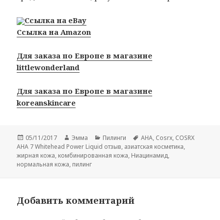
Ссылка на eBay
Ссылка на Amazon
Для заказа по Европе в магазине
littlewonderland
Для заказа по Европе в магазине
koreanskincare
Опубликовано
Автор
Рубрики
Метки
05/11/2017
Эмма
Пилинги
AHA
,
Cosrx
,
COSRX
AHA 7 Whitehead Power Liquid отзыв
,
азиатская косметика
,
жирная кожа
,
комбинированная кожа
,
Ниацинамид
,
нормальная кожа
,
пилинг
Добавить комментарий