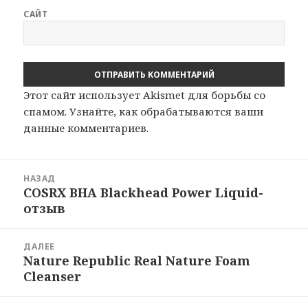
САЙТ
Этот сайт использует Akismet для борьбы со
спамом.
Узнайте, как обрабатываются ваши
данные комментариев
.
Навигация
НАЗАД
по
COSRX BHA Blackhead Power Liquid-
Предыдущая
записям
отзыв
запись:
ДАЛЕЕ
Nature Republic Real Nature Foam
Следующая
Cleanser
запись: