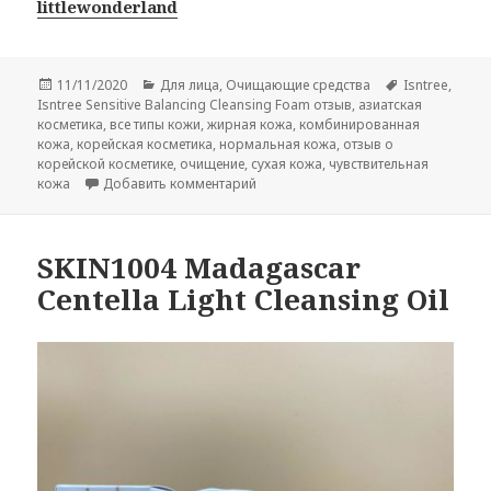
littlewonderland
Опубликовано
Рубрики
Метки
11/11/2020
Для лица
,
Очищающие средства
Isntree
,
Isntree Sensitive Balancing Cleansing Foam отзыв
,
азиатская
косметика
,
все типы кожи
,
жирная кожа
,
комбинированная
кожа
,
корейская косметика
,
нормальная кожа
,
отзыв о
корейской косметике
,
очищение
,
сухая кожа
,
чувствительная
к записи Isntree Sensitive Balancing
кожа
Добавить комментарий
SKIN1004 Madagascar
Centella Light Cleansing Oil