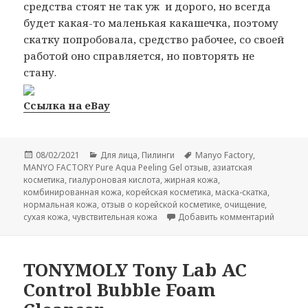
средства стоят не так уж и дорого, но всегда
будет какая-то маленькая какашечка, поэтому
скатку попробовала, средство рабочее, со своей
работой оно справляется, но повторять не
стану.
Ссылка на eBay
Опубликовано
Рубрики
Метки
08/02/2021
Для лица
,
Пилинги
Manyo Factory
,
MANYO FACTORY Pure Aqua Peeling Gel отзыв
,
азиатская
косметика
,
гиалуроновая кислота
,
жирная кожа
,
комбинированная кожа
,
корейская косметика
,
маска-скатка
,
нормальная кожа
,
отзыв о корейской косметике
,
очищение
,
к запис
сухая кожа
,
чувствительная кожа
Добавить комментарий
TONYMOLY Tony Lab AC
Control Bubble Foam