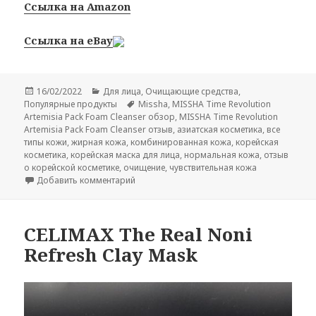
Ссылка на Amazon
Ссылка на eBay
Опубликовано
Рубрики
16/02/2022
Для лица
,
Очищающие средства
,
Метки
Популярные продукты
Missha
,
MISSHA Time Revolution
Artemisia Pack Foam Cleanser обзор
,
MISSHA Time Revolution
Artemisia Pack Foam Cleanser отзыв
,
азиатская косметика
,
все
типы кожи
,
жирная кожа
,
комбинированная кожа
,
корейская
косметика
,
корейская маска для лица
,
нормальная кожа
,
отзыв
о корейской косметике
,
очищение
,
чувствительная кожа
к записи MISSHA Time Revolution Artemisia
Добавить комментарий
CELIMAX The Real Noni
Refresh Clay Mask