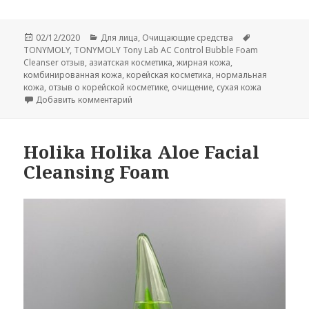
Опубликовано
Рубрики
Метки
02/12/2020
Для лица
,
Очищающие средства
TONYMOLY
,
TONYMOLY Tony Lab AC Control Bubble Foam
Cleanser отзыв
,
азиатская косметика
,
жирная кожа
,
комбинированная кожа
,
корейская косметика
,
нормальная
кожа
,
отзыв о корейской косметике
,
очищение
,
сухая кожа
к записи TONYMOLY Tony Lab AC Control B
Добавить комментарий
Holika Holika Aloe Facial
Cleansing Foam