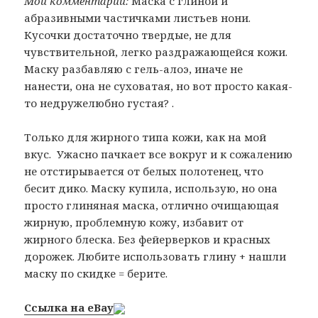
Мои комментарии:
Маска с глиной и
абразивными частичками листьев нони.
Кусочки достаточно твердые, не для
чувствительной, легко раздражающейся кожи.
Маску разбавляю с гель-алоэ, иначе не
нанести, она не суховатая, но вот просто какая-
то недружелюбно густая? .
Только для жирного типа кожи, как на мой
вкус. Ужасно пачкает все вокруг и к сожалению
не отстирывается от белых полотенец, что
бесит дико. Маску купила, использую, но она
просто глиняная маска, отлично очищающая
жирную, проблемную кожу, избавит от
жирного блеска. Без фейерверков и красных
дорожек. Любите использовать глину + нашли
маску по скидке = берите.
Ссылка на eBay