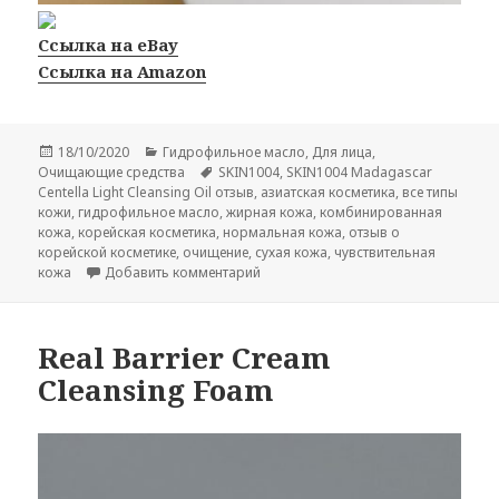
Ссылка на eBay
Ссылка на Amazon
Опубликовано
Рубрики
18/10/2020
Гидрофильное масло
,
Для лица
,
Метки
Очищающие средства
SKIN1004
,
SKIN1004 Madagascar
Centella Light Cleansing Oil отзыв
,
азиатская косметика
,
все типы
кожи
,
гидрофильное масло
,
жирная кожа
,
комбинированная
кожа
,
корейская косметика
,
нормальная кожа
,
отзыв о
корейской косметике
,
очищение
,
сухая кожа
,
чувствительная
к записи SKIN1004 Madagascar Centel
кожа
Добавить комментарий
Real Barrier Cream
Cleansing Foam