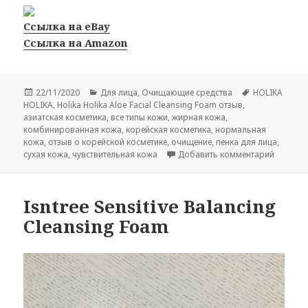
Ссылка на eBay
Ссылка на Amazon
Опубликовано
Рубрики
Метки
22/11/2020
Для лица
,
Очищающие средства
HOLIKA
HOLIKA
,
Holika Holika Aloe Facial Cleansing Foam отзыв
,
азиатская косметика
,
все типы кожи
,
жирная кожа
,
комбинированная кожа
,
корейская косметика
,
нормальная
кожа
,
отзыв о корейской косметике
,
очищение
,
пенка для лица
,
к записи
сухая кожа
,
чувствительная кожа
Добавить комментарий
Isntree Sensitive Balancing
Cleansing Foam