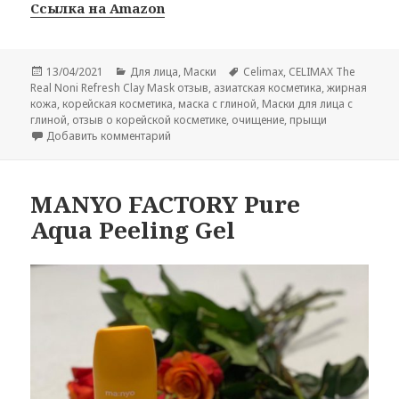
Ссылка на Amazon
Опубликовано
Рубрики
Метки
13/04/2021
Для лица
,
Маски
Celimax
,
CELIMAX The
Real Noni Refresh Clay Mask отзыв
,
азиатская косметика
,
жирная
кожа
,
корейская косметика
,
маска с глиной
,
Маски для лица с
глиной
,
отзыв о корейской косметике
,
очищение
,
прыщи
к записи CELIMAX The Real Noni Refresh Cla
Добавить комментарий
MANYO FACTORY Pure
Aqua Peeling Gel