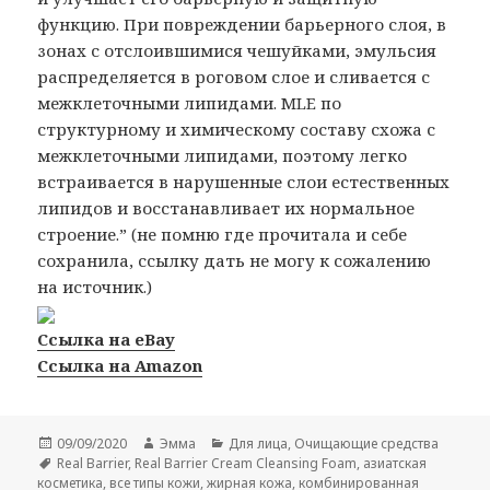
функцию. При повреждении барьерного слоя, в
зонах с отслоившимися чешуйками, эмульсия
распределяется в роговом слое и сливается с
межклеточными липидами. MLE по
структурному и химическому составу схожа с
межклеточными липидами, поэтому легко
встраивается в нарушенные слои естественных
липидов и восстанавливает их нормальное
строение.” (не помню где прочитала и себе
сохранила, ссылку дать не могу к сожалению
на источник.)
Ссылка на eBay
Ссылка на Amazon
Опубликовано
Автор
Рубрики
09/09/2020
Эмма
Для лица
,
Очищающие средства
Метки
Real Barrier
,
Real Barrier Cream Cleansing Foam
,
азиатская
косметика
,
все типы кожи
,
жирная кожа
,
комбинированная