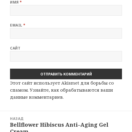
ИМЯ
*
EMAIL
*
САЙТ
Этот сайт использует Akismet для борьбы со
спамом.
Узнайте, как обрабатываются ваши
данные комментариев
.
Навигация
НАЗАД
по
Bellflower Hibiscus Anti–Aging Gel
Предыдущая
записям
Cream
запись: