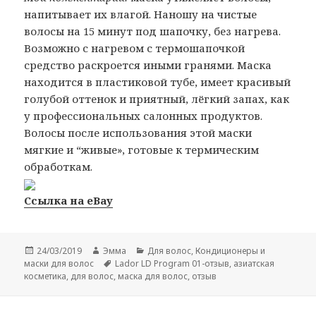
напитывает их влагой. Наношу на чистые
волосы на 15 минут под шапочку, без нагрева.
Возможно с нагревом с термошапочкой
средство раскроется иными гранями. Маска
находится в пластиковой тубе, имеет красивый
голубой оттенок и приятный, лёгкий запах, как
у профессиональных салонных продуктов.
Волосы после использования этой маски
мягкие и “живые», готовые к термическим
обработкам.
Ссылка на eBay
Опубликовано
Автор
Рубрики
24/03/2019
Эмма
Для волос
,
Кондиционеры и
Метки
маски для волос
Lador LD Program 01-отзыв
,
азиатская
косметика
,
для волос
,
маска для волос
,
отзыв