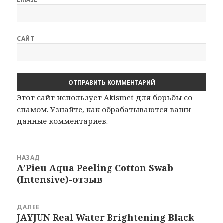
САЙТ
Этот сайт использует Akismet для борьбы со
спамом.
Узнайте, как обрабатываются ваши
данные комментариев
.
Навигация
НАЗАД
по
A’Pieu Aqua Peeling Cotton Swab
Предыдущая
записям
(Intensive)-отзыв
запись:
ДАЛЕЕ
JAYJUN Real Water Brightening Black
Следующая