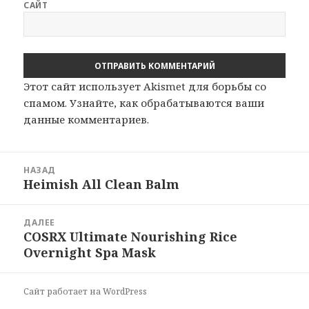
САЙТ
Этот сайт использует Akismet для борьбы со
спамом.
Узнайте, как обрабатываются ваши
данные комментариев
.
Навигация
НАЗАД
по
Heimish All Clean Balm
Предыдущая
записям
запись:
ДАЛЕЕ
COSRX Ultimate Nourishing Rice
Следующая
Overnight Spa Mask
запись:
Сайт работает на WordPress