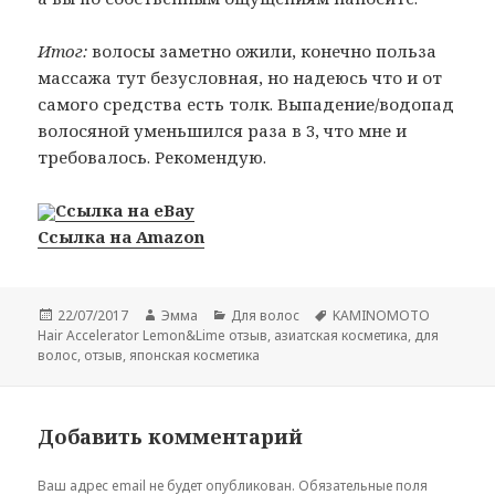
Итог:
волосы заметно ожили, конечно польза
массажа тут безусловная, но надеюсь что и от
самого средства есть толк. Выпадение/водопад
волосяной уменьшился раза в 3, что мне и
требовалось. Рекомендую.
Ссылка на eBay
Ссылка на Amazon
Опубликовано
Автор
Рубрики
Метки
22/07/2017
Эмма
Для волос
KAMINOMOTO
Hair Accelerator Lemon&Lime отзыв
,
азиатская косметика
,
для
волос
,
отзыв
,
японская косметика
Добавить комментарий
Ваш адрес email не будет опубликован.
Обязательные поля