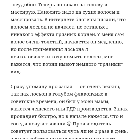
-неудобно. Теперь поливаю на голову и
массирую. Наносить надо на сухие волосы и
массировать. В интернете блогеры писали, что
волосы лосьон не пачкает, не оставляет
никакого эффекта грязных корней. У меня сам
волос очень толстый, пачкается он медленно,
но после применения лосьона я
психологически хочу помыть волосы, мне
кажется, что корни имеют немного “грязный”
вид.
Сразу упомяну про запах — он очень резкий,
так пах лосьон в голубом флакончикe в
советские времена, он был у моей мамы,
кажется чешского или ГДР производства. Запах
пропадает быстро, но в начале кажется, что и
соседи почувствовали 🙂 Производитель
советует пользоваться чуть ли не 2 раза в день,
а вы по собственным ощущениям наносите.