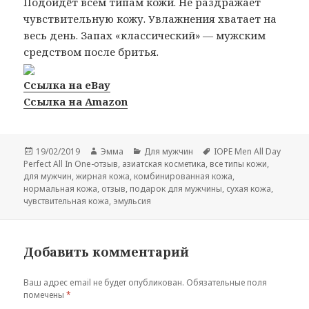
Подойдёт всем типам кожи. Не раздражает
чувствительную кожу. Увлажнения хватает на
весь день. Запах «классический» — мужским
средством после бритья.
Ссылка на eBay
Ссылка на Amazon
Опубликовано
Автор
Рубрики
Метки
19/02/2019
Эмма
Для мужчин
IOPE Men All Day
Perfect All In One-отзыв
,
азиатская косметика
,
все типы кожи
,
для мужчин
,
жирная кожа
,
комбинированная кожа
,
нормальная кожа
,
отзыв
,
подарок для мужчины
,
сухая кожа
,
чувствительная кожа
,
эмульсия
Добавить комментарий
Ваш адрес email не будет опубликован.
Обязательные поля
помечены
*