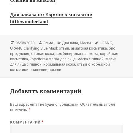
Ссылка на Amazon
Для заказа по Европе в магазине
littlewonderland
Опубликовано
Автор
Рубрики
Метки
06/08/2020
Эмма
Для лица
,
Маски
URANG
,
URANG Clarifying Blue Mask отзыв
,
азиатская косметика
,
био
продукция
,
жирная кожа
,
комбинированная кожа
,
корейская
косметика
,
корейская маска для лица
,
маска с глиной
,
Маски
для лица с глиной
,
нормальная кожа
,
отзыв о корейской
косметике
,
очищение
,
прыщи
Добавить комментарий
Ваш адрес email не будет опубликован.
Обязательные поля
помечены
*
КОММЕНТАРИЙ
*