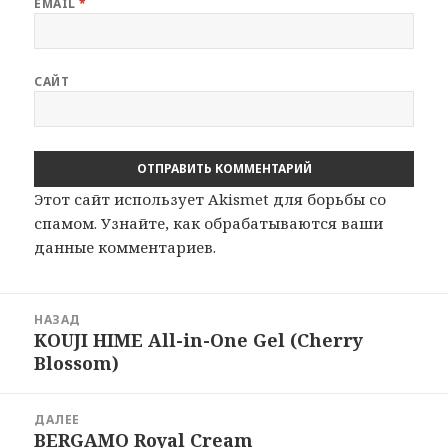
EMAIL
*
САЙТ
Этот сайт использует Akismet для борьбы со
спамом.
Узнайте, как обрабатываются ваши
данные комментариев
.
Навигация
НАЗАД
по
KOUJI HIME All-in-One Gel (Cherry
Предыдущая
записям
Blossom)
запись:
ДАЛЕЕ
BERGAMO Royal Cream
Следующая