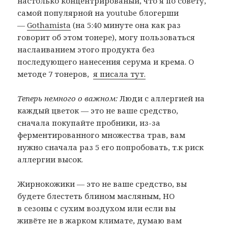
настолько концентрированый, что я по совету,
самой популярной на youtube блогерши
—
Gothamista
(на 5:40 минуте она как раз
говорит об этом тонере), могу пользоваться
наслаиванием этого продукта без
последующего нанесения серума и крема. О
методе 7 тонеров,
я писала тут.
Теперь немного о важном:
Люди с аллергией на
каждый цветок — это не ваше средство,
сначала покупайте пробники, из-за
ферментированного множества трав, вам
нужно сначала раз 5 его попробовать, т.к риск
аллергии высок.
Жирнокожики — это не ваше средство, вы
будете блестеть блином масляным, НО
в сезоны с сухим воздухом или если вы
живёте не в жарком климате, думаю вам