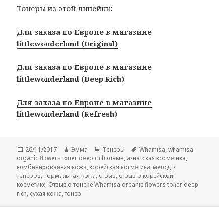
Тонеры из этой линейки:
Для заказа по Европе в магазине
littlewonderland (Original)
Для заказа по Европе в магазине
littlewonderland (Deep Rich)
Для заказа по Европе в магазине
littlewonderland (Refresh)
Опубликовано
Автор
Рубрики
Метки
26/11/2017
Эмма
Тонеры
Whamisa
,
whamisa
organic flowers toner deep rich отзыв
,
азиатская косметика
,
комбинированная кожа
,
корейская косметика
,
метод 7
тонеров
,
нормальная кожа
,
отзыв
,
отзыв о корейской
косметике
,
Отзыв о тонере Whamisa organic flowers toner deep
rich
,
сухая кожа
,
тонер