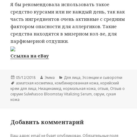
Я бы рекомендовала использовать такое
средство курсами или не каждый день, так как
часть ингредиентов очень активные с средним
фактором опасности для аллергиков. Такие
средства находятся в мизерном кол-ве, для
парфюмерной отдушки.
Ссылка на eBay
Опубликовано
Автор
Рубрики
05/12/2018
Эмма
Для лица
,
Эссенции и сыворотки
Метки
азиатская косметика
,
комбинированная кожа
,
корейский
крем для лица
,
Ниацинамид
,
нормальная кожа
,
отзыв
,
Отзыв о
серуме Sulwhasoo Bloomstay Vitalizing Serum
,
серум
,
сухая
кожа
Добавить комментарий
Ваш адрес email не будет опубликован.
Обязательные поля