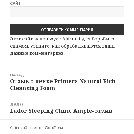
САЙТ
Этот сайт использует Akismet для борьбы со
спамом.
Узнайте, как обрабатываются ваши
данные комментариев
.
Навигация
НАЗАД
по
Отзыв о пенке Primera Natural Rich
Предыдущая
записям
Cleansing Foam
запись:
ДАЛЕЕ
Lador Sleeping Clinic Ample-отзыв
Следующая
запись:
Сайт работает на WordPress