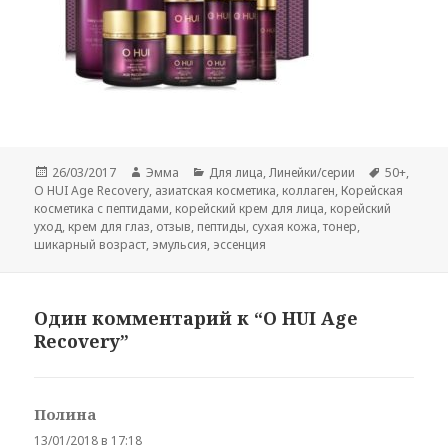
Опубликовано
Автор
Рубрики
Метки
26/03/2017
Эмма
Для лица
,
Линейки/серии
50+
,
O HUI Age Recovery
,
азиатская косметика
,
коллаген
,
Корейская
косметика с пептидами
,
корейский крем для лица
,
корейский
уход
,
крем для глаз
,
отзыв
,
пептиды
,
сухая кожа
,
тонер
,
шикарный возраст
,
эмульсия
,
эссенция
Один комментарий к “O HUI Age
Recovery”
Полина
:
13/01/2018 в 17:18