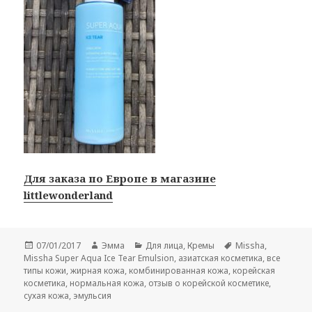
Для заказа по Европе в магазине
littlewonderland
Опубликовано
Автор
Рубрики
Метки
07/01/2017
Эмма
Для лица
,
Кремы
Missha
,
Missha Super Aqua Ice Tear Emulsion
,
азиатская косметика
,
все
типы кожи
,
жирная кожа
,
комбинированная кожа
,
корейская
косметика
,
нормальная кожа
,
отзыв о корейской косметике
,
сухая кожа
,
эмульсия