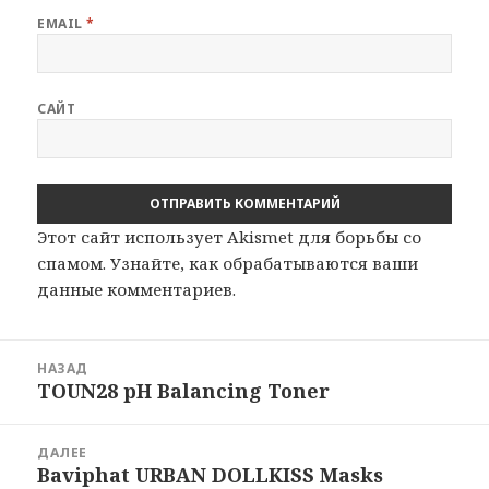
EMAIL
*
САЙТ
Этот сайт использует Akismet для борьбы со
спамом.
Узнайте, как обрабатываются ваши
данные комментариев
.
Навигация
НАЗАД
по
TOUN28 pH Balancing Toner
Предыдущая
записям
запись:
ДАЛЕЕ
Baviphat URBAN DOLLKISS Masks
Следующая