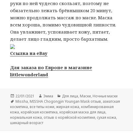
руки по ней чудесно скользят, поэтому не
обязательно лежать брёвнышком 20 минут,
можно продолжать массаж по маске. Маска
всем хороша, помимо чудовищной липкости.
Она увлажняет, успокаивает кожу, питает,
делает лицо гладким, просто бархатным.
Ссылка на eBay
Для заказа по Европе в магазине
littlewonderland
Опубликовано
Автор
Рубрики
22/01/2021
Эмма
Для лица
,
Маски
,
Ночные маски
Метки
Missha
,
MISSHA Chogongjin Youngan Mask отзыв
,
азиатская
косметика
,
все типы кожи
,
жирная кожа
,
комбинированная
кожа
,
корейская косметика
,
корейская маска для лица
,
нормальная кожа
,
отзыв о корейской косметике
,
сухая кожа
,
шикарный возраст