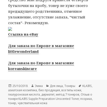
бутылочки на пробу, тонер не хуже своего
предыдущего родственника, отменное
увлажнение, отсутствие запаха, “чистый
состав”- Рекомендую.
Ссылка на eBay
Для заказа по Европе в магазине
littlewonderland
Для заказа по Европе в магазине
koreanskincare
Опубликовано
Автор
Рубрики
Метки
25/10/2018
Эмма
Для лица
,
Тонеры
KLAIRS
,
азиатская косметика
,
био продукция
,
все типы кожи
,
гиалуроновая кислота
,
дерматит
,
метод 7 тонеров
,
Отзыв о
тонере KLAIRS Supple Preparation Unscented Toner
,
псориаз
,
тонер
,
чувствительная кожа