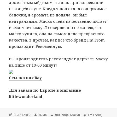
ароматным мёдиком, а лишь при нагревании
на лице/в сауне. Когда я понюхала содержимое
баночки, я аромата не поняла, он был
нейтральным. Маска очень качественно питает
и смягчает кожу. Я совершенно не жалею, что
маску купила, она на самом деле прекрасного
качества, в прочем, как все что бренд I’m From
производит. Рекомендую.
P.S. Производитель рекомендует держать маску
на лице от 10-60 минут!
Ссылка на eBay
Для заказа по Европе в магазине
littlewonderland
Опубликовано
Автор
Рубрики
Метки
06/01/2019
Эмма
Для лица
,
Маски
I'm From
,