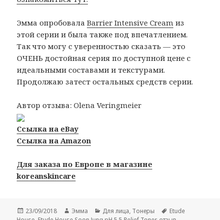
Эмма опробовала
Barrier Intensive Cream
из
этой серии и была также под впечатлением.
Так что могу с уверенностью сказать — это
ОЧЕНЬ достойная серия по доступной цене с
идеальными составами и текстурами.
Продолжаю затест остальных средств серии.
Автор отзыва: Olena Veringmeier
Ссылка на eBay
Ссылка на Amazon
Для заказа по Европе в магазине
koreanskincare
Опубликовано
Автор
Рубрики
Метки
23/09/2018
Эмма
Для лица
,
Тонеры
Etude
House
,
Etude House Soon Jung pH 5.5 Relief Toner-отзыв
,