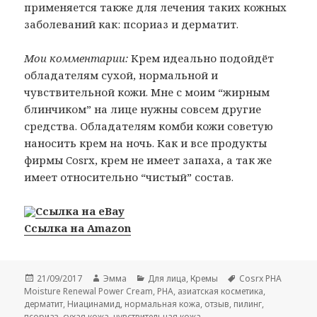
применяется также для лечения таких кожных
заболеваний как: псориаз и дерматит.
Мои комментарии:
Крем идеально подойдёт
обладателям сухой, нормальной и
чувствительной кожи. Мне с моим “жирным
блинчиком” на лице нужны совсем другие
средства. Обладателям комби кожи советую
наносить крем на ночь. Как и все продукты
фирмы Cosrx, крем не имеет запаха, а так же
имеет относительно “чистый” состав.
Ссылка на eBay
Ссылка на Amazon
Опубликовано
Автор
Рубрики
Метки
21/09/2017
Эмма
Для лица
,
Кремы
Cosrx PHA
Moisture Renewal Power Cream
,
PHA
,
азиатская косметика
,
дерматит
,
Ниацинамид
,
нормальная кожа
,
отзыв
,
пилинг
,
псориаз
,
сухая кожа
,
чувствительная кожа