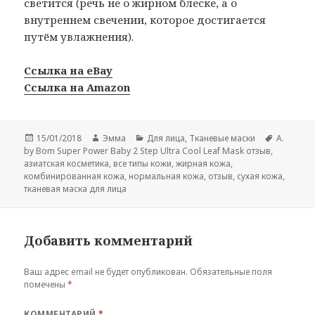
светится (речь не о жирном блеске, а о
внутреннем свечении, которое достигается
путём увлажнения).
Ссылка на eBay
Ссылка на Amazon
Опубликовано
Автор
Рубрики
Метки
15/01/2018
Эмма
Для лица
,
Тканевые маски
A.
by Bom Super Power Baby 2 Step Ultra Cool Leaf Mask отзыв
,
азиатская косметика
,
все типы кожи
,
жирная кожа
,
комбинированная кожа
,
нормальная кожа
,
отзыв
,
сухая кожа
,
тканевая маска для лица
Добавить комментарий
Ваш адрес email не будет опубликован.
Обязательные поля
помечены
*
КОММЕНТАРИЙ
*