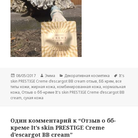
Опубликовано
Автор
Рубрики
Метки
08/05/2017
Эмма
Декоративная косметика
It's
skin PRESTIGE Creme d’escargot BB cream отзыв
,
ББ крем
,
все
типы кожи
,
жирная кожа
,
комбинированная кожа
,
нормальная
кожа
,
Отзыв о бб-креме It's skin PRESTIGE Creme d’escargot BB
cream
,
сухая кожа
Один комментарий к “Отзыв о бб-
креме It’s skin PRESTIGE Creme
d’escargot BB cream”