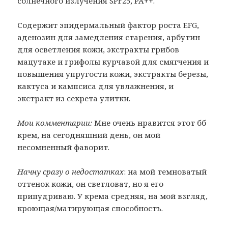
солнечного излучения SPF25, PA++.
Содержит эпидермальный фактор роста EFG,
аденозин для замедления старения, арбутин
для осветления кожи, экстракты грибов
мацутаке и грифолы курчавой для смягчения и
повышения упругости кожи, экстракты березы,
кактуса и кампсиса для увлажнения, и
экстракт из секрета улитки.
Мои комментарии:
Мне очень нравится этот бб
крем, на сегодняшний день, он мой
несомненный фаворит.
Начну сразу о недостатках
: на мой темноватый
оттенок кожи, он светловат, но я его
припудриваю. У крема средняя, на мой взгляд,
кроющая/матирующая способность.