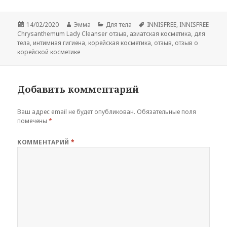
Опубликовано
Автор
Рубрики
Метки
14/02/2020
Эмма
Для тела
INNISFREE
,
INNISFREE
Chrysanthemum Lady Cleanser отзыв
,
азиатская косметика
,
для
тела
,
интимная гигиена
,
корейская косметика
,
отзыв
,
отзыв о
корейской косметике
Добавить комментарий
Ваш адрес email не будет опубликован.
Обязательные поля
помечены
*
КОММЕНТАРИЙ
*