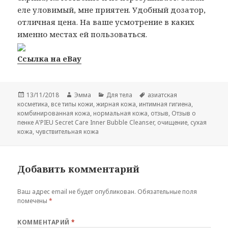
еле уловимый, мне приятен. Удобный дозатор,
отличная цена. На ваше усмотрение в каких
именно местах ей пользоваться.
Ссылка на eBay
Опубликовано
Автор
Рубрики
Метки
13/11/2018
Эмма
Для тела
азиатская
косметика
,
все типы кожи
,
жирная кожа
,
интимная гигиена
,
комбинированная кожа
,
нормальная кожа
,
отзыв
,
Отзыв о
пенке A'PIEU Secret Care Inner Bubble Cleanser
,
очищение
,
сухая
кожа
,
чувствительная кожа
Добавить комментарий
Ваш адрес email не будет опубликован.
Обязательные поля
помечены
*
КОММЕНТАРИЙ
*