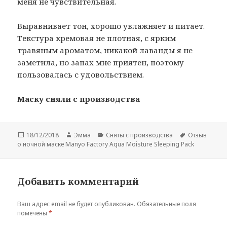
меня не чувствительная.
Выравнивает тон, хорошо увлажняет и питает.
Текстура кремовая не плотная, с ярким
травяным ароматом, никакой лаванды я не
заметила, но запах мне приятен, поэтому
пользовалась с удовольствием.
Маску сняли с производства
Опубликовано
Автор
Рубрики
Метки
18/12/2018
Эмма
Сняты с производства
Отзыв
о ночной маске Manyo Factory Aqua Moisture Sleeping Pack
Добавить комментарий
Ваш адрес email не будет опубликован.
Обязательные поля
помечены
*