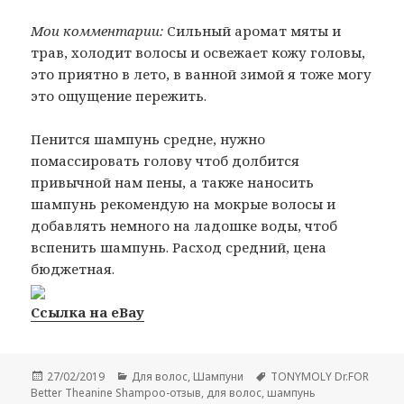
Мои комментарии:
Сильный аромат мяты и
трав, холодит волосы и освежает кожу головы,
это приятно в лето, в ванной зимой я тоже могу
это ощущение пережить.
Пенится шампунь средне, нужно
помассировать голову чтоб долбится
привычной нам пены, а также наносить
шампунь рекомендую на мокрые волосы и
добавлять немного на ладошке воды, чтоб
вспенить шампунь. Расход средний, цена
бюджетная.
Ссылка на eBay
Опубликовано
Рубрики
Метки
27/02/2019
Для волос
,
Шампуни
TONYMOLY Dr.FOR
Better Theanine Shampoo-отзыв
,
для волос
,
шампунь