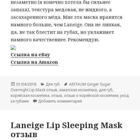
незаметно (я конечно хотела бы сильнее
запаха), текстура медовая, не жидкого, а
засахаренного мёда. Мне эта маска нравится
намного больше, чем Laneige. Она не липкая,
да, не так блестит на губах, но увлажняет
намного качественнее. Рекомендую.
Ссылка на eBay
Ссылка на Amazon
Опубликовано
Рубрики
Метки
01/04/2018
Для губ
ARITAUM Ginger Sugar
Overnight Lip Mask отзыв
,
азиатская косметика
,
для губ
,
корейская косметика
,
отзыв
,
отзыв о корейской косметике
,
уход
к записи ARITAUM Ginger Sugar
за губами
Добавить комментарий
Laneige Lip Sleeping Mask
отзыв