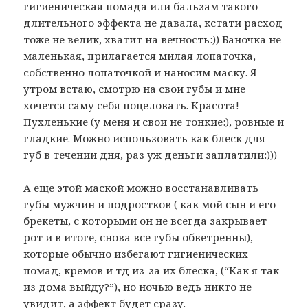
гигиеническая помада или бальзам такого
длительного эффекта не давала, кстати расход
тоже не велик, хватит на вечность:)) Баночка не
маленькая, прилагается милая лопаточка,
собственно лопаточкой и наносим маску. Я
утром встаю, смотрю на свои губы и мне
хочется саму себя поцеловать. Красота!
Пухленькие (у меня и свои не тонкие:), ровные и
гладкие. Можно использовать как блеск для
губ в течении дня, раз уж деньги заплатили:)))
А еще этой маской можно восстанавливать
губы мужчин и подростков ( как мой сын и его
брекеты, с которыми он не всегда закрывает
рот и в итоге, снова все губы обветренны),
которые обычно избегают гигиенических
помад, кремов и тд из-за их блеска, (“Как я так
из дома выйду?”), но ночью ведь никто не
увидит, а эффект будет сразу.