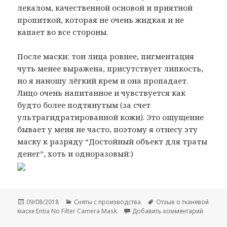
лекалом, качественной основой и приятной
пропиткой, которая не очень жидкая и не
капает во все стороны.
После маски: тон лица ровнее, пигментация
чуть менее выражена, присутствует липкость,
но я наношу лёгкий крем и она пропадает.
Лицо очень напитанное и чувствуется как
будто более подтянутым (за счет
ультрагидратированной кожи). Это ощущение
бывает у меня не часто, поэтому я отнесу эту
маску к разряду “Достойный объект для траты
денег”, хоть и одноразовый:)
Опубликовано
Рубрики
Метки
09/08/2018
Сняты с производства
Отзыв о тканевой
к запис
маске Entia No Filter Camera Mask
Добавить комментарий