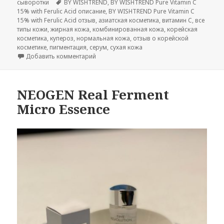
Метки
сыворотки
BY WISHTREND
,
BY WISHTREND Pure Vitamin C
15% with Ferulic Acid описание
,
BY WISHTREND Pure Vitamin C
15% with Ferulic Acid отзыв
,
азиатская косметика
,
витамин C
,
все
типы кожи
,
жирная кожа
,
комбинированная кожа
,
корейская
косметика
,
купероз
,
нормальная кожа
,
отзыв о корейской
косметике
,
пигментация
,
серум
,
сухая кожа
к записи BY WISHTREND Pure Vitamin C 15% wi
Добавить комментарий
NEOGEN Real Ferment
Micro Essence