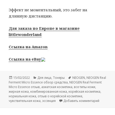
Эффект не моментальный, это забег на
длинную дистанцию.
Для заказа по Европе в магазине
littlewonderland
Ссылка на Amazon
Ссылка на eBay
Опубликовано
Рубрики
Метки
15/02/2022
Для лица
,
Тонеры
NEOGEN
,
NEOGEN Real
Ferment Micro Essence обзор средства
,
NEOGEN Real Ferment
Micro Essence отзыв
,
азиатская косметика
,
все типы кожи
,
жирная кожа
,
комбинированная кожа
,
корейская косметика
,
нормальная кожа
,
отзыв о корейской косметике
,
к записи 
чувствительная кожа
,
эссенция
Добавить комментарий