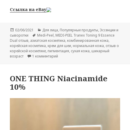
Ссылка на eBay
Опубликовано
Рубрики
02/06/2021
Для лица
,
Популярные продукты
,
Эссенции и
Метки
сыворотки
Medi-Peel
,
MEDI-PEEL Tranex Toning 9 Essence
Dual отзыв
,
азиатская косметика
,
комбинированная кожа
,
корейская косметика
,
крем для шеи
,
нормальная кожа
,
отзыв о
корейской косметике
,
пигментация
,
сухая кожа
,
шикарный
к записи MEDI-PEEL Tranex Toning 9 Essen
возраст
1 комментарий
ONE THING Niacinamide
10%