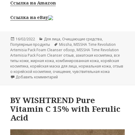
Ссылка на Amazon
Ссылка на eBay
Опубликовано
Рубрики
16/02/2022
Для лица
,
Очищающие средства
,
Метки
Популярные продукты
Missha
,
MISSHA Time Revolution
Artemisia Pack Foam Cleanser обзор
,
MISSHA Time Revolution
Artemisia Pack Foam Cleanser отзыв
,
азиатская косметика
,
все
типы кожи
,
жирная кожа
,
комбинированная кожа
,
корейская
косметика
,
корейская маска для лица
,
нормальная кожа
,
отзыв
о корейской косметике
,
очищение
,
чувствительная кожа
к записи MISSHA Time Revolution Artemisia
Добавить комментарий
BY WISHTREND Pure
Vitamin C 15% with Ferulic
Acid