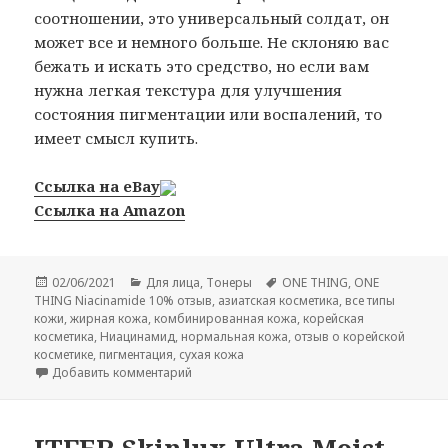
соотношении, это универсальный солдат, он
может все и немного больше. Не склоняю вас
бежать и искать это средство, но если вам
нужна легкая текстура для улучшения
состояния пигментации или воспалений, то
имеет смысл купить.
Ссылка на eBay
Ссылка на Amazon
Опубликовано
Рубрики
Метки
02/06/2021
Для лица
,
Тонеры
ONE THING
,
ONE
THING Niacinamide 10% отзыв
,
азиатская косметика
,
все типы
кожи
,
жирная кожа
,
комбинированная кожа
,
корейская
косметика
,
Ниацинамид
,
нормальная кожа
,
отзыв о корейской
косметике
,
пигментация
,
сухая кожа
к записи ONE THING Niacinamide 10%
Добавить комментарий