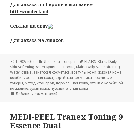
Для заказа по Европе в магазине
littlewonderland
Ссылка на eBay
Для заказа на Amazon
Опубликовано
Рубрики
Метки
15/02/2022
Для лица
,
Тонеры
KLAIRS
,
Klairs Daily
Skin Softening Water купить в Европе
,
Klairs Daily Skin Softening
Water отзыв
,
азиатская косметика
,
все типы кожи
,
жирная кожа
,
комбинированная кожа
,
корейская косметика
,
корейские
тонеры
,
метод 7 тонеров
,
нормальная кожа
,
отзыв о корейской
косметике
,
сухая кожа
,
чувствительная кожа
к записи Klairs Daily Skin Softening Water
Добавить комментарий
MEDI-PEEL Tranex Toning 9
Essence Dual