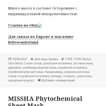
Много масел в составе! Осторожнее с
индивидуальной непереносимостью.
Ссылка на eBay
Для заказа по Европе в магазине
littlewonderland
Опубликовано
Рубрики
Метки
30/05/2021
Для лица
,
Кремы
ITFER
,
ITFER Skinlux
Ultra Moist Cream отзыв
,
азиатская косметика
,
все типы кожи
,
дерматит
,
комбинированная кожа
,
корейская косметика
,
корейский крем для лица
,
Ниацинамид
,
нормальная кожа
,
отзыв о корейской косметике
,
пептиды
,
псориаз
,
сухая кожа
,
к записи ITFER Skinlux
шикарный возраст
Добавить комментарий
MISSHA Phytochemical
Sheet Mask