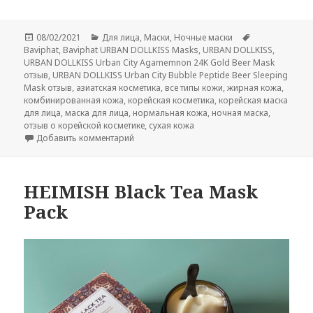
Опубликовано
Рубрики
Метки
08/02/2021
Для лица
,
Маски
,
Ночные маски
Baviphat
,
Baviphat URBAN DOLLKISS Masks
,
URBAN DOLLKISS
,
URBAN DOLLKISS Urban City Agamemnon 24K Gold Beer Mask
отзыв
,
URBAN DOLLKISS Urban City Bubble Peptide Beer Sleeping
Mask отзыв
,
азиатская косметика
,
все типы кожи
,
жирная кожа
,
комбинированная кожа
,
корейская косметика
,
корейская маска
для лица
,
маска для лица
,
нормальная кожа
,
ночная маска
,
отзыв о корейской косметике
,
сухая кожа
к записи Baviphat URBAN DOLLKISS Masks
Добавить комментарий
HEIMISH Black Tea Mask
Pack