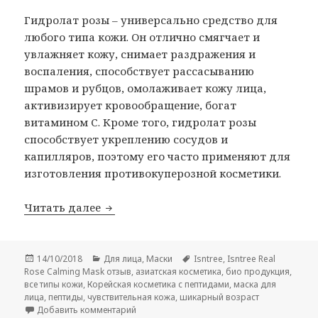
Гидролат розы – универсально средство для
любого типа кожи. Он отлично смягчает и
увлажняет кожу, снимает раздражения и
воспаления, способствует рассасыванию
шрамов и рубцов, омолаживает кожу лица,
активизирует кровообращение, богат
витамином С. Кроме того, гидролат розы
способствует укреплению сосудов и
капилляров, поэтому его часто применяют для
изготовления противокуперозной косметики.
Isntree Real Rose Calming Mask-отзыв
Читать далее
Опубликовано
Рубрики
Метки
14/10/2018
Для лица
,
Маски
Isntree
,
Isntree Real
Rose Calming Mask отзыв
,
азиатская косметика
,
био продукция
,
все типы кожи
,
Корейская косметика с пептидами
,
маска для
лица
,
пептиды
,
чувствительная кожа
,
шикарный возраст
к записи Isntree Real Rose Calming Mask-о
Добавить комментарий