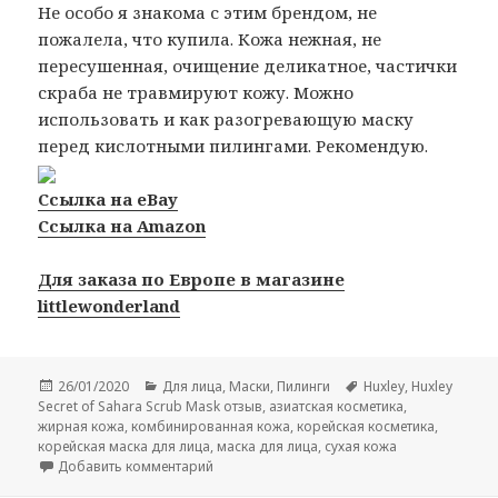
Не особо я знакома с этим брендом, не
пожалела, что купила. Кожа нежная, не
пересушенная, очищение деликатное, частички
скраба не травмируют кожу. Можно
использовать и как разогревающую маску
перед кислотными пилингами. Рекомендую.
Ссылка на eBay
Ссылка на Amazon
Для заказа по Европе в магазине
littlewonderland
Опубликовано
Рубрики
Метки
26/01/2020
Для лица
,
Маски
,
Пилинги
Huxley
,
Huxley
Secret of Sahara Scrub Mask отзыв
,
азиатская косметика
,
жирная кожа
,
комбинированная кожа
,
корейская косметика
,
корейская маска для лица
,
маска для лица
,
сухая кожа
к записи Huxley Secret of Sahara Scrub Mas
Добавить комментарий