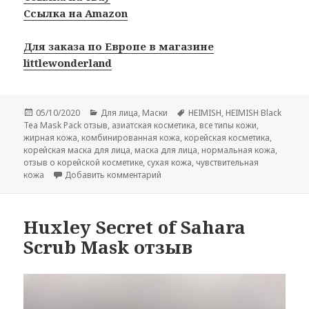
Ссылка на Amazon
Для заказа по Европе в магазине
littlewonderland
Опубликовано
Рубрики
Метки
05/10/2020
Для лица
,
Маски
HEIMISH
,
HEIMISH Black
Tea Mask Pack отзыв
,
азиатская косметика
,
все типы кожи
,
жирная кожа
,
комбинированная кожа
,
корейская косметика
,
корейская маска для лица
,
маска для лица
,
нормальная кожа
,
отзыв о корейской косметике
,
сухая кожа
,
чувствительная
к записи HEIMISH Black Tea Mask Pac
кожа
Добавить комментарий
Huxley Secret of Sahara
Scrub Mask отзыв