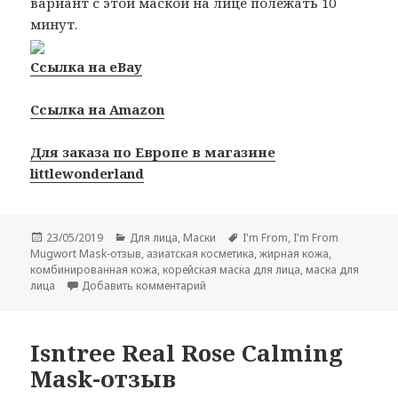
вариант с этой маской на лице полежать 10
минут.
Ссылка на eBay
Ссылка на Amazon
Для заказа по Европе в магазине
littlewonderland
Опубликовано
Рубрики
Метки
23/05/2019
Для лица
,
Маски
I'm From
,
I'm From
Mugwort Mask-отзыв
,
азиатская косметика
,
жирная кожа
,
комбинированная кожа
,
корейская маска для лица
,
маска для
к записи I’m From Mugwort Mask-от
лица
Добавить комментарий
Isntree Real Rose Calming
Mask-отзыв